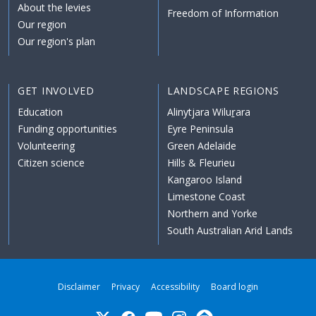
About the levies
Freedom of Information
Our region
Our region's plan
GET INVOLVED
LANDSCAPE REGIONS
Education
Alinytjara Wiluṟara
Funding opportunities
Eyre Peninsula
Volunteering
Green Adelaide
Citizen science
Hills & Fleurieu
Kangaroo Island
Limestone Coast
Northern and Yorke
South Australian Arid Lands
Disclaimer
Privacy
Accessibility
Board login
Twitter
Facebook
YouTube
Instagram
Subscribe