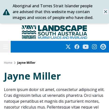
Aboriginal and Torres Strait Islander people
Skip
are advised that this website may contain
Dis
to
images and voices of people who have died.
content
Murraylands and Riverland
Open menu
Twitter
Facebook
YouTube
Instagra
Subs
Home
Jayne Miller
Jayne Miller
Lorem ipsum dolor sit amet, consectetur adipiscing elit.
Cras dignissim tellus ut venenatis pharetra. Orci varius
natoque penatibus et magnis dis parturient montes,
nascetur ridiculus mus. Pellentesque vitae neque vel